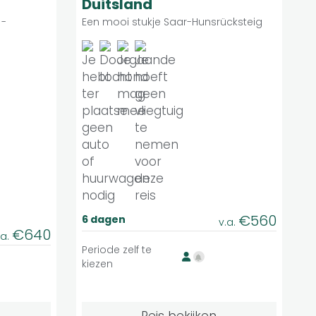
Duitsland
 -
Een mooi stukje Saar-Hunsrücksteig
€560
6 dagen
v.a.
€640
.a.
Periode zelf te
kiezen