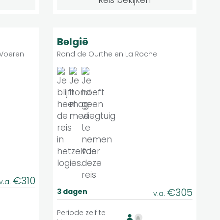
Reis bekijken
Matig
8.9
duele reis
Individuele reis
België
 Voeren
Rond de Ourthe en La Roche
€310
v.a.
€305
3 dagen
v.a.
Periode zelf te