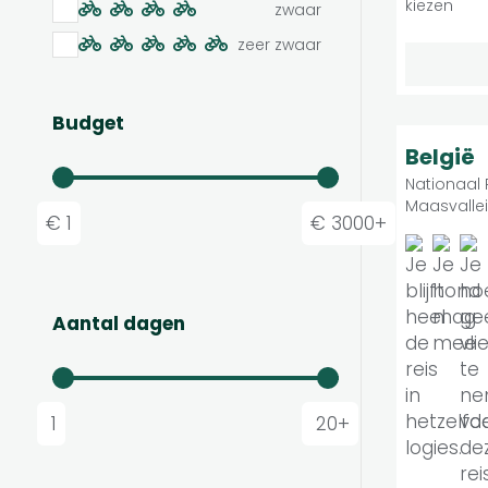
kiezen
zwaar
zeer zwaar
Budget
8.9
België
Nationaal
Maasvallei
€ 1
€ 3000+
Aantal dagen
1
20+