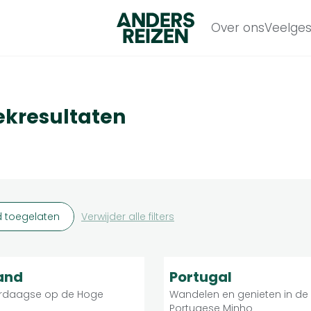
Anders Reizen
Over ons
Veelges
ekresultaten
 toegelaten
Verwijder alle filters
Licht
Licht
9.3
Individuele reis
Indivi
and
Portugal
rdaagse op de Hoge
Wandelen en genieten in de
Portugese Minho