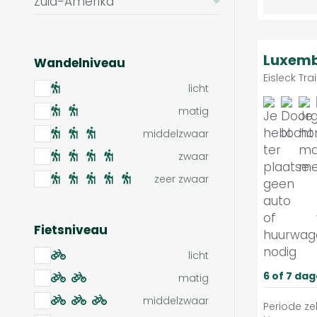
Zuid-Amerika
9
Luxemb
Wandelniveau
Eisleck Trai
licht
matig
middelzwaar
zwaar
zeer zwaar
Fietsniveau
licht
6 of 7 da
matig
middelzwaar
Periode zel