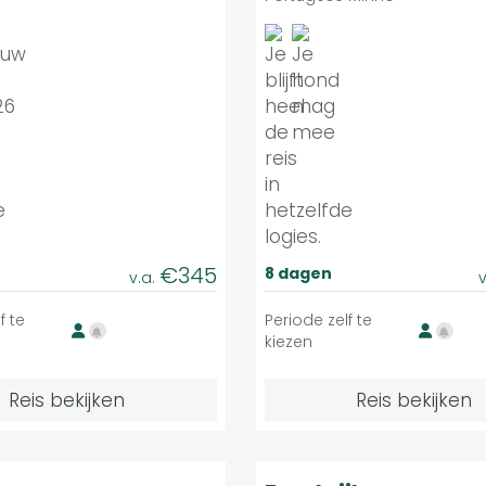
€345
8 dagen
v.a.
v
f te
Periode zelf te
kiezen
Reis bekijken
Reis bekijken
Middelzwaar
Matig
9.1
Individuele reis
Indivi