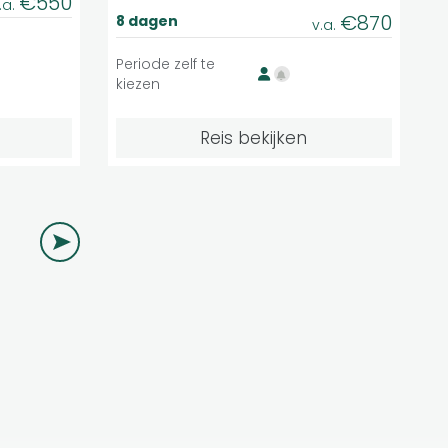
€550
.a.
€870
8 dagen
v.a.
Periode zelf te
kiezen
Reis bekijken