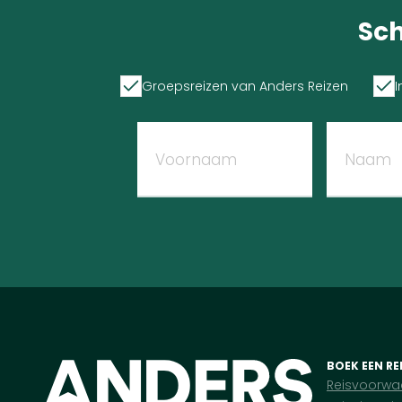
Sch
Groepsreizen van Anders Reizen
I
BOEK EEN RE
Reisvoorwa