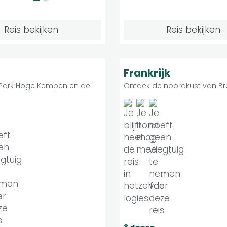
Reis bekijken
Reis bekijken
Licht
Licht
8.9
Individuele reis
Indivi
Frankrijk
 Park Hoge Kempen en de
Ontdek de noordkust van B