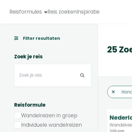
Reis zoeken
Reisformules
Reis zoeken
Inspiratie
Filter resultaten
25 Zo
Zoek je reis
Hond
Reisformule
Wandelreizen in groep
10
Nederl
Individuele wandelreizen
Wandelvie
Veluwe