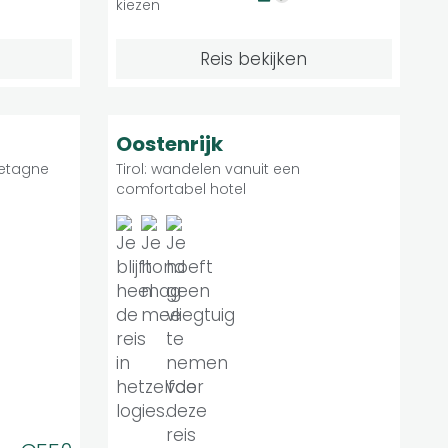
kiezen
Reis bekijken
Matig
8.8
duele reis
Individuele reis
Oostenrijk
retagne
Tirol: wandelen vanuit een
comfortabel hotel