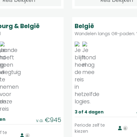
Reis bekijken
Reis bekijken
Matig
Licht
9
Individuele reis
Indivi
urg & België
België
l
Wandelen langs GR-paden:
3 of 4 dagen
€945
gen
v.a.
Periode zelf te
kiezen
f te