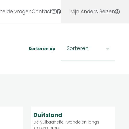
telde vragen
Contact
Mijn Anders Reizen
Sorteren
Sorteren op
Matig
9.3
duele reis
Individuele reis
Duitsland
De Vulkaaneifel: wandelen langs
kratermeren