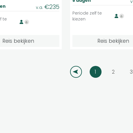
8 dagen
v
€235
gen
v.a.
Periode zelf te
f te
kiezen
Reis bekijken
Reis bekijken
1
2
3