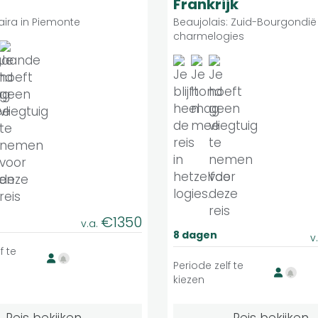
Frankrijk
aira in Piemonte
Beaujolais: Zuid-Bourgondië
charmelogies
€1350
v.a.
8 dagen
v
f te
Periode zelf te
kiezen