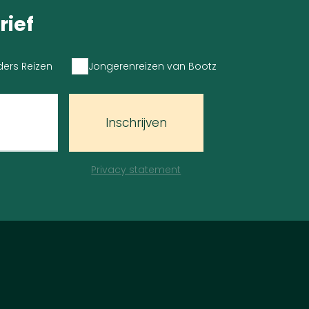
rief
ders Reizen
Jongerenreizen van Bootz
Inschrijven
Privacy statement