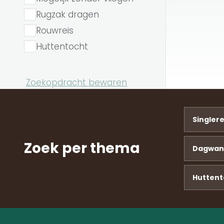
Rugzak dragen
Rouwreis
Huttentocht
Zoekopdracht bewaren
Singler
Zoek per thema
Dagwan
Huttent