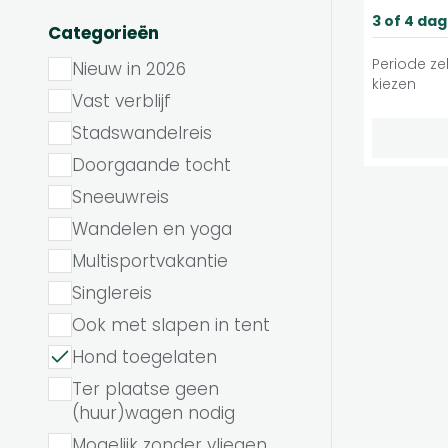
3 of 4 da
Categorieën
Periode zel
Nieuw in 2026
kiezen
Vast verblijf
Stadswandelreis
Doorgaande tocht
Sneeuwreis
Wandelen en yoga
Multisportvakantie
Singlereis
Ook met slapen in tent
Hond toegelaten
Ter plaatse geen
(huur)wagen nodig
Mogelijk zonder vliegen