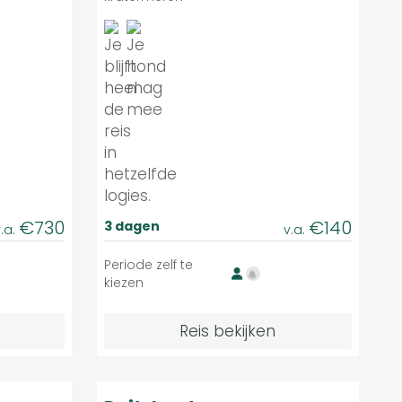
€730
€140
3 dagen
.a.
v.a.
Periode zelf te
kiezen
Reis bekijken
Matig
9
duele reis
Individuele reis