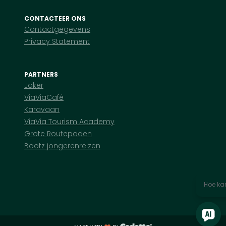
CONTACTEER ONS
Contactgegevens
Privacy Statement
PARTNERS
Joker
ViaViaCafé
Karavaan
ViaVia Tourism Academy
Grote Routepaden
Bootz jongerenreizen
Hoe kan