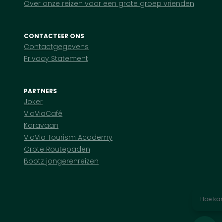
Over onze reizen voor een grote groep vrienden
CONTACTEER ONS
Contactgegevens
Privacy Statement
PARTNERS
Joker
ViaViaCafé
Karavaan
ViaVia Tourism Academy
Grote Routepaden
Bootz jongerenreizen
Hoe kan