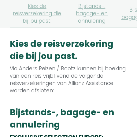
Kies de
Bijstands-,
Bi
reisverzekering die
bagage- en
bagag
bij jou past.
annulering
Kies de reisverzekering
die bij jou past.
Via Anders Reizen / Bootz kunnen bij boeking
van een reis vrijblijvend de volgende
reisverzekeringen van Allianz Assistance
worden afsloten:
Bijstands-, bagage- en
annulering