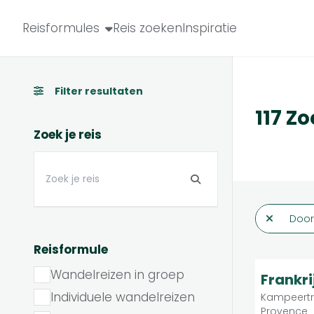
Reis zoeken
Reisformules
Reis zoeken
Inspiratie
Filter resultaten
117 Z
Zoek je reis
Door
Reisformule
Wandelreizen in groep
7.8
Frankri
Individuele wandelreizen
Kampeertre
Provence