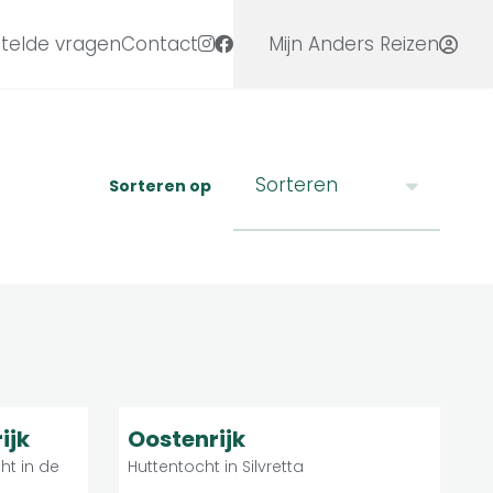
telde vragen
Contact
Mijn Anders Reizen
Sorteren
Sorteren op
Zwaar
8.9
roepsreis
Groepsreis
ijk
Oostenrijk
ht in de
Huttentocht in Silvretta