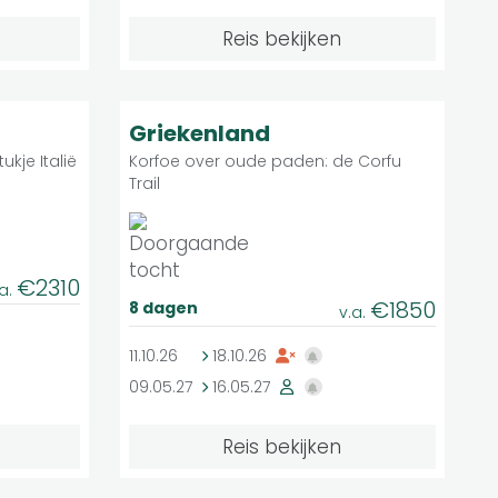
Reis bekijken
Matig
8.6
roepsreis
Groepsreis
Griekenland
ukje Italië
Korfoe over oude paden: de Corfu
Trail
€2310
.a.
€1850
8 dagen
v.a.
11.10.26
18.10.26
09.05.27
16.05.27
Reis bekijken