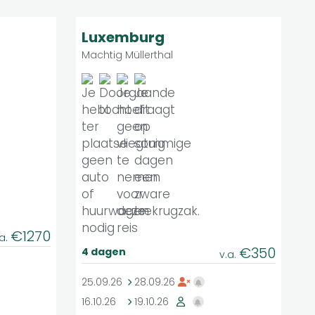
Matig
9
roepsreis
Groepsreis
Luxemburg
Machtig Müllerthal
€1270
.a.
€350
4 dagen
v.a.
25.09.26
28.09.26
16.10.26
19.10.26