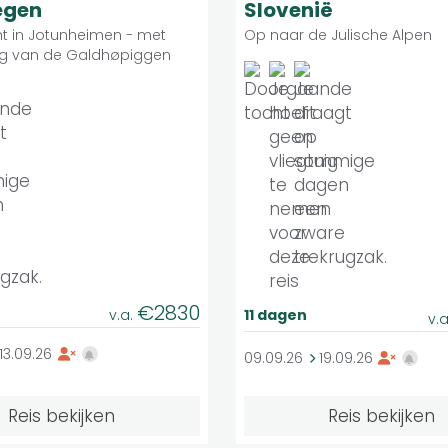
8.6
Groepsreis
G
egen
Slovenië
t in Jotunheimen - met
Op naar de Julische Alpen
g van de Galdhøpiggen
€2830
v.a.
11 dagen
v.
13.09.26
09.09.26
19.09.26
Reis bekijken
Reis bekijken