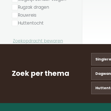
Rugzak dragen
Rouwreis
Huttentocht
Zoekopdracht bewaren
Singler
Zoek per thema
Dagwan
Huttent