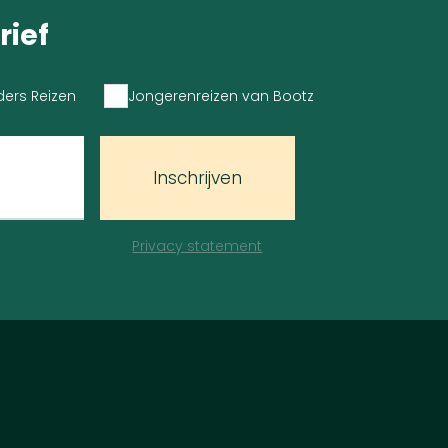
rief
ders Reizen
Jongerenreizen van Bootz
Inschrijven
Privacy statement