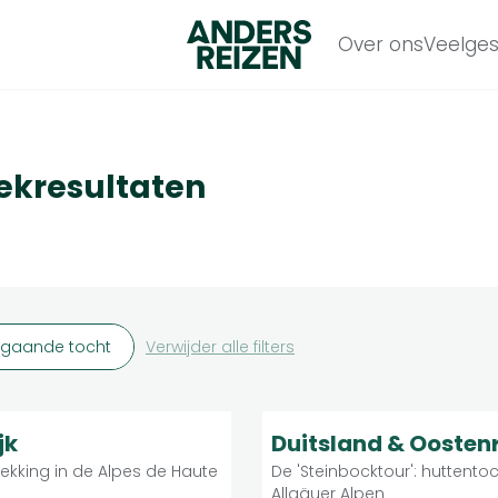
Anders Reizen
Over ons
Veelges
oekresultaten
gaande tocht
Verwijder alle filters
Zwaar
Zwaar
9.1
Groepsreis
G
jk
Duitsland & Oostenr
kking in de Alpes de Haute
De 'Steinbocktour': huttentoc
Allgäuer Alpen