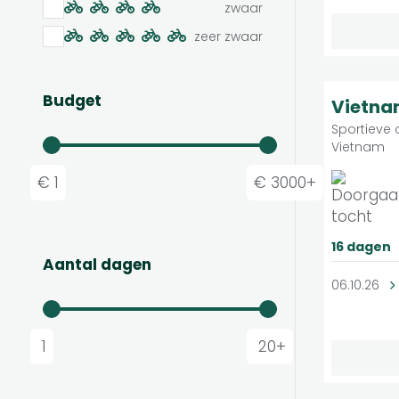
zwaar
zeer zwaar
Budget
8.6
Vietn
Sportieve
Vietnam
€ 1
€ 3000+
16 dagen
Aantal dagen
06.10.26
1
20+