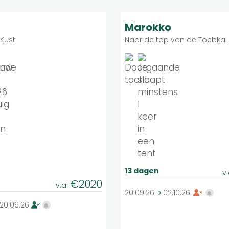
Middelzwaar
Zwaar
9
Groepsreis
G
Marokko
Kust
Naar de top van de Toebkal
13 dagen
v
€2020
v.a.
20.09.26
02.10.26
20.09.26