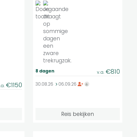
€810
8 dagen
v.a.
€1150
30.08.26
06.09.26
.a.
Reis bekijken
Middelzwaar