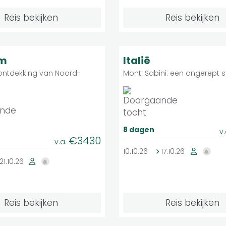
Reis bekijken
Reis bekijken
Middelzwaar
Middelzwaar
9.1
Groepsreis
G
am
Italië
 ontdekking van Noord-
Monti Sabini: een ongerept st
8 dagen
v
€3430
v.a.
10.10.26
17.10.26
21.10.26
Reis bekijken
Reis bekijken