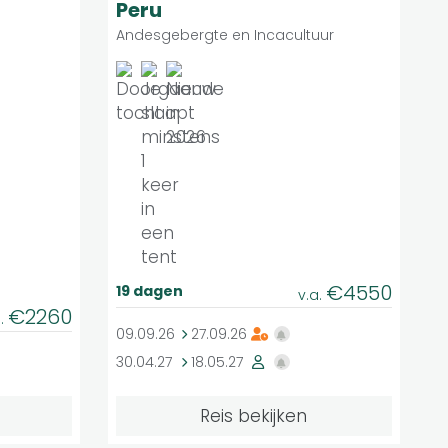
roepsreis
Groepsreis
Peru
Andesgebergte en Incacultuur
€4550
19 dagen
v.a.
€2260
a.
09.09.26
27.09.26
30.04.27
18.05.27
Reis bekijken