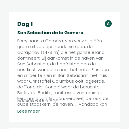
Dag 1
C
A
B
San Sebastian de la Gomera
Ferry naar La Gomera, van ver zie je één
grote uit zee oprijzende vulkaan: de
Garajonay (1.478 m) die het ganse eiland
domineert. Bij aankomst in de haven van
San Sebastian, de hoofdstad aan de
E
A
oostkust, wandel je naar het hotel. Er is een
D
en ander te zien in San Sebastian: het huis
waar Christof­fel Columbus ooit logeerde,
de 'Torre del Conde' waar de beruch­te
Biatriz de Bodilla, maîtresse van koning
Ferdi­nand van Aragón, verbleef, de kerk, de
Hotelovernachting.
oude stadskern, de ha­ven, ... Vandaag kan
je tijdens een zoom-briefing de reis
Lees meer
overlopen met onze lokale contactpersoon.