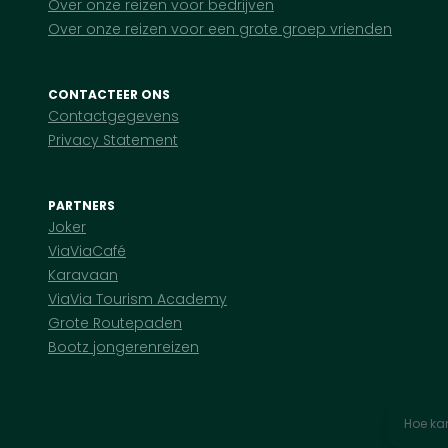
Over onze reizen voor bedrijven
Over onze reizen voor een grote groep vrienden
CONTACTEER ONS
Contactgegevens
Privacy Statement
PARTNERS
Joker
ViaViaCafé
Karavaan
ViaVia Tourism Academy
Grote Routepaden
Bootz jongerenreizen
Hoe kan