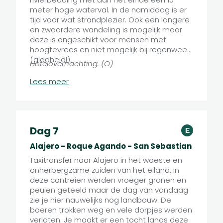
meter hoge waterval. In de namiddag is er
tijd voor wat strandplezier. Ook een langere
en zwaardere wandeling is mogelijk maar
deze is ongeschikt voor mensen met
hoogtevrees en niet mogelijk bij regenweer
(gladheid!).
Hotelovernachting. (O)
8,2 km | 620 m stijgen en dalen. Of: 14,3 km |
Lees meer
1260 m stijgen en dalen
Dag 7
E
Alajero - Roque Agando - San Sebastian
Taxitransfer naar Alajero in het woeste en
onherbergzame zuiden van het eiland. In
deze contreien werden vroeger granen en
peulen geteeld maar de dag van vandaag
zie je hier nauwelijks nog landbouw. De
boeren trokken weg en vele dorpjes werden
verlaten. Je maakt er een tocht langs deze