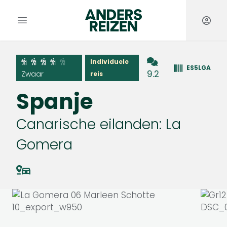
Anders Reizen
Open hoofdmenu
Individuele
ES5LGA
9.2
Zwaar
reis
Spanje
Canarische eilanden: La
Gomera