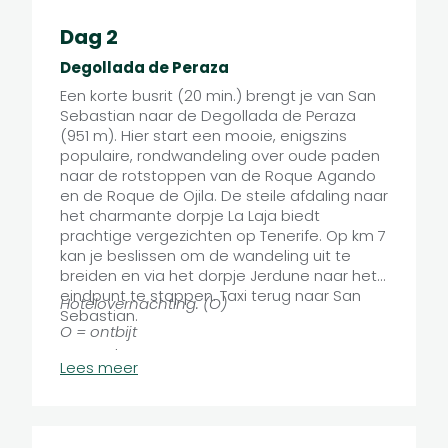
Dag 2
Degollada de Peraza
Een korte busrit (20 min.) brengt je van San
Sebastian naar de Degollada de Peraza
(951 m). Hier start een mooie, enigszins
populaire, rondwandeling over oude paden
naar de rotstoppen van de Roque Agando
en de Roque de Ojila. De steile afdaling naar
het charmante dorpje La Laja biedt
prachtige vergezichten op Tenerife. Op km 7
kan je beslissen om de wandeling uit te
breiden en via het dorpje Jerdune naar het
eindpunt te stappen. Taxi terug naar San
Hotelovernachting. (O)
Sebastian.
O = ontbijt
7,5 km | 680 m stijgen en dalen - of met
Lees meer
uitbreiding: 11 km | 1085 m stijgen en dalen