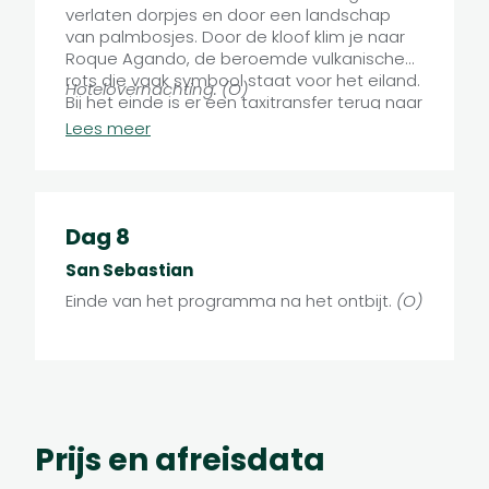
verlaten dorpjes en door een landschap
van palmbosjes. Door de kloof klim je naar
Roque Agando, de beroemde vulkanische
rots die vaak symbool staat voor het eiland.
Hotelovernachting. (O)
Bij het einde is er een taxitransfer terug naar
San Sebastian.
Lees meer
12,6 km | 1134 m stijgen | 920 m dalen
Dag 8
San Sebastian
Einde van het programma na het ontbijt.
(O)
Prijs en afreisdata