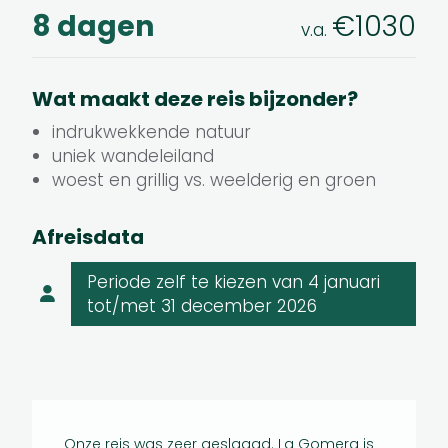
8 dagen
€1030
v.a.
Wat maakt deze reis bijzonder?
indrukwekkende natuur
uniek wandeleiland
woest en grillig vs. weelderig en groen
Afreisdata
Periode zelf te kiezen
van 4 januari
tot/met 31 december 2026
Onze reis was zeer geslaagd. La Gomera is
Super wa