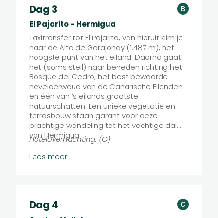
Dag 3
B
El Pajarito – Hermigua
Taxitransfer tot El Pajarito, van hieruit klim je
naar de Alto de Garajonay (1.487 m), het
hoogste punt van het eiland. Daarna gaat
het (soms steil) naar beneden richting het
Bosque del Cedro, het best bewaarde
neveloerwoud van de Canarische Eilanden
en één van ’s eilands grootste
natuurschatten. Een unieke vegetatie en
terras­bouw staan garant voor deze
prachtige wandeling tot het vochtige dal
van Hermigua.
Hotelovernachting. (O)
11,4 km | 220 m stijgen | 1350 m dalen
Lees meer
Dag 4
C