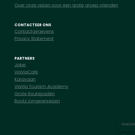
Over onze reizen voor een grote groep vrienden
CONTACTEER ONS
Contactgegevens
Privacy Statement
PARTNERS
Joker
ViaViaCafé
Karavaan
ViaVia Tourism Academy
Grote Routepaden
Bootz jongerenreizen
Hoe kan