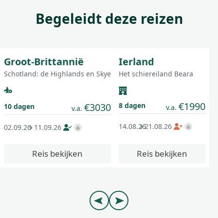
Begeleidt deze reizen
Middelzwaar
Middelzwaar
8.6
9
Groepsreis
Groepsreis
Groot-Brittannië
Ierland
Schotland: de Highlands en Skye
Het schiereiland Beara
€1990
8 dagen
€3030
10 dagen
v.a.
v.a.
14.08.26
21.08.26
02.09.26
11.09.26
Reis bekijken
Reis bekijken