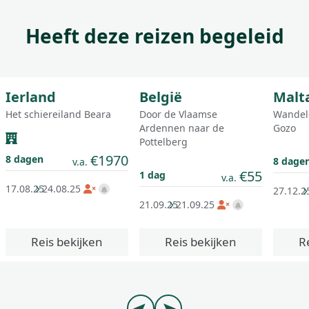
Heeft deze reizen begeleid
9
9.3
8.9
Groepsreis
Groepsreis
Ierland
België
Malt
Het schiereiland Beara
Door de Vlaamse
Wandel
Ardennen naar de
Gozo
Pottelberg
€1970
8 dagen
8 dage
v.a.
€55
1 dag
v.a.
17.08.25
24.08.25
27.12.2
21.09.25
21.09.25
Reis bekijken
Reis bekijken
R