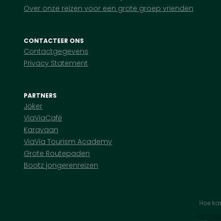
Over onze reizen voor een grote groep vrienden
CONTACTEER ONS
Contactgegevens
Privacy Statement
PARTNERS
Joker
ViaViaCafé
Karavaan
ViaVia Tourism Academy
Grote Routepaden
Bootz jongerenreizen
Hoe kan