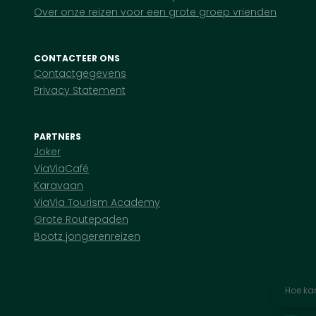
Over onze reizen voor een grote groep vrienden
CONTACTEER ONS
Contactgegevens
Privacy Statement
PARTNERS
Joker
ViaViaCafé
Karavaan
ViaVia Tourism Academy
Grote Routepaden
Bootz jongerenreizen
Hoe kan