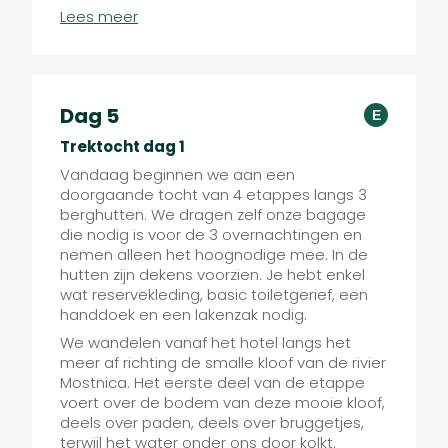
zwembeurt in het meer of een warme plons
Lees meer
in het zwembad van het hotel.
Dag 5
E
Trektocht dag 1
Vandaag beginnen we aan een
doorgaande tocht van 4 etappes langs 3
berghutten. We dragen zelf onze bagage
die nodig is voor de 3 overnachtingen en
nemen alleen het hoognodige mee. In de
hutten zijn dekens voorzien. Je hebt enkel
wat reservekleding, basic toiletgerief, een
handdoek en een lakenzak nodig.
We wandelen vanaf het hotel langs het
meer af richting de smalle kloof van de rivier
Mostnica. Het eerste deel van de etappe
voert over de bodem van deze mooie kloof,
deels over paden, deels over bruggetjes,
terwijl het water onder ons door kolkt.