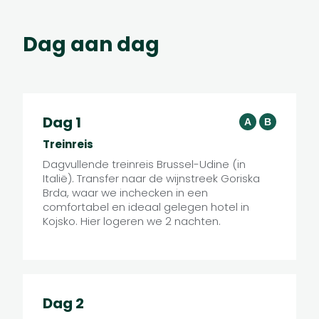
Dag aan dag
J
I
Dag 1
A
B
Treinreis
Dagvullende treinreis Brussel-Udine (in
Italië). Transfer naar de wijnstreek Goriska
E
G
F
D
Brda, waar we inchecken in een
H
comfortabel en ideaal gelegen hotel in
Kojsko. Hier logeren we 2 nachten.
A
C
B
Dag 2