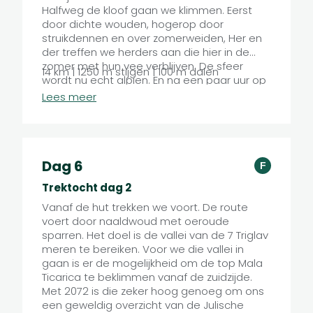
Halfweg de kloof gaan we klimmen. Eerst
door dichte wouden, hogerop door
struikdennen en over zomerweiden, Her en
der treffen we herders aan die hier in de
zomer met hun vee verblijven. De sfeer
14 km | 1250 m stijgen | 100 m dalen
wordt nu echt alpien. En na een paar uur op
hoogte bereiken we dan de zeer mooi
Lees meer
gelegen berghut Planini pr Jezeru. Omringd
door enkele herdershuizen en eindeloze
sparrenwouden waar de kalkstenen pieken
bovenuit torenen, wanen we ons hier echt in
een sprookje.
Dag 6
F
Trektocht dag 2
Vanaf de hut trekken we voort. De route
voert door naaldwoud met oeroude
sparren. Het doel is de vallei van de 7 Triglav
meren te bereiken. Voor we die vallei in
gaan is er de mogelijkheid om de top Mala
Ticarica te beklimmen vanaf de zuidzijde.
Met 2072 is die zeker hoog genoeg om ons
een geweldig overzicht van de Julische