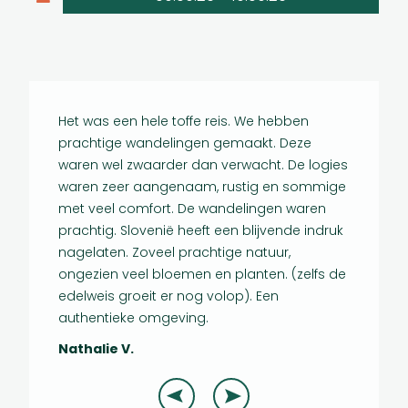
Het was een hele toffe reis. We hebben
Slovenië 
prachtige wandelingen gemaakt. Deze
wandelin
waren wel zwaarder dan verwacht. De logies
geen and
waren zeer aangenaam, rustig en sommige
natuurge
met veel comfort. De wandelingen waren
auto's, i
prachtig. Slovenië heeft een blijvende indruk
schoenen
nagelaten. Zoveel prachtige natuur,
Bram V.
ongezien veel bloemen en planten. (zelfs de
edelweis groeit er nog volop). Een
authentieke omgeving.
Nathalie V.