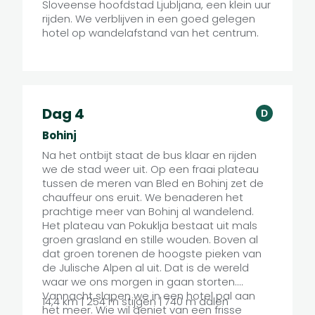
Sloveense hoofdstad Ljubljana, een klein uur
rijden. We verblijven in een goed gelegen
hotel op wandelafstand van het centrum.
Dag 4
D
Bohinj
Na het ontbijt staat de bus klaar en rijden
we de stad weer uit. Op een fraai plateau
tussen de meren van Bled en Bohinj zet de
chauffeur ons eruit. We benaderen het
prachtige meer van Bohinj al wandelend.
Het plateau van Pokuklja bestaat uit mals
groen grasland en stille wouden. Boven al
dat groen torenen de hoogste pieken van
de Julische Alpen al uit. Dat is de wereld
waar we ons morgen in gaan storten.
Vannacht slapen we in een hotel pal aan
14,4 km | 254 m stijgen | 740 m dalen
het meer. Wie wil geniet van een frisse