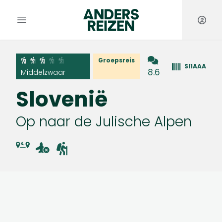
Anders Reizen
Open hoofdmenu
Groepsreis
SI1AAA
8.6
Middelzwaar
Slovenië
Op naar de Julische Alpen