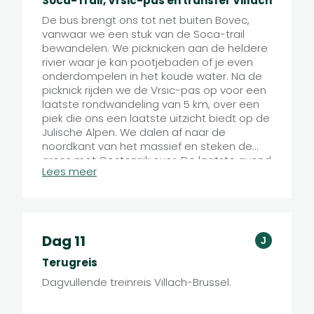
Soca-Trail, Vrsic-pas en transfer Villach
De bus brengt ons tot net buiten Bovec,
vanwaar we een stuk van de Soca-trail
bewandelen. We picknicken aan de heldere
rivier waar je kan pootjebaden of je even
onderdompelen in het koude water. Na de
picknick rijden we de Vrsic-pas op voor een
laatste rondwandeling van 5 km, over een
piek die ons een laatste uitzicht biedt op de
Julische Alpen. We dalen af naar de
noordkant van het massief en steken de
grens met Oostenrijk over. De laatste avond
Lees meer
slapen we in een hotel in Villach, en sluiten
we de reis af met een avondmaal in de
lokale brouwerij.
Dag 11
J
Terugreis
Dagvullende treinreis Villach-Brussel.