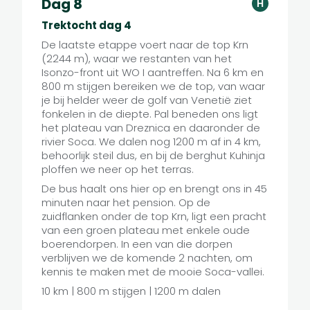
Dag 8
H
Trektocht dag 4
De laatste etappe voert naar de top Krn
(2244 m), waar we restanten van het
Isonzo-front uit WO I aantreffen. Na 6 km en
800 m stijgen bereiken we de top, van waar
je bij helder weer de golf van Venetië ziet
fonkelen in de diepte. Pal beneden ons ligt
het plateau van Dreznica en daaronder de
rivier Soca. We dalen nog 1200 m af in 4 km,
behoorlijk steil dus, en bij de berghut Kuhinja
ploffen we neer op het terras.
De bus haalt ons hier op en brengt ons in 45
minuten naar het pension. Op de
zuidflanken onder de top Krn, ligt een pracht
van een groen plateau met enkele oude
boerendorpen. In een van die dorpen
verblijven we de komende 2 nachten, om
kennis te maken met de mooie Soca-vallei.
10 km | 800 m stijgen | 1200 m dalen