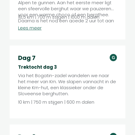
Alpen te gunnen. Aan het eerste meer ligt
een sfeervolle berghut waar we pauzeren
voor een warme choco of een bergthee.
18,5 km | 700 m stijgen | 1000 m dalen
Daarna is het nog een goede 2 uur tot aan
de comfortabele berghut Dom na Komni.
Lees meer
Dag 7
G
Trektocht dag 3
Via het Bogatin-zadel wandelen we naar
het meer van Krn. We slapen vannacht in de
kleine Krn-hut, een klassieker onder de
Sloveense berghutten.
10 km | 750 m stijgen | 600 m dalen