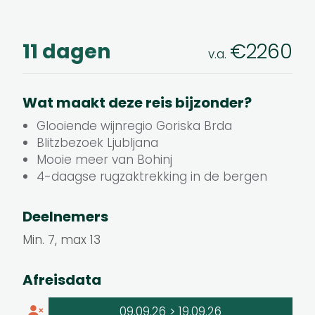
11 dagen
€2260
v.a.
Wat maakt deze reis bijzonder?
Glooiende wijnregio Goriska Brda
Blitzbezoek Ljubljana
Mooie meer van Bohinj
4-daagse rugzaktrekking in de bergen
Deelnemers
Min. 7, max 13
Afreisdata
09.09.26
>
19.09.26