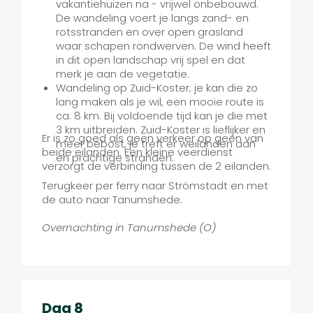
vakantiehuizen na - vrijwel onbebouwd.
De wandeling voert je langs zand- en
rotsstranden en over open grasland
waar schapen rondwerven. De wind heeft
in dit open landschap vrij spel en dat
merk je aan de vegetatie.
Wandeling op Zuid-Koster; je kan die zo
lang maken als je wil, een mooie route is
ca. 8 km. Bij voldoende tijd kan je die met
3 km uitbreiden. Zuid-Koster is lieflijker en
Er is zo goed als geen verkeer op geen van
meer bebost, je treft er weilanden aan
beide eilanden. Een kleine veerdienst
en prachtige stranden.
verzorgt de verbinding tussen de 2 eilanden.
Terugkeer per ferry naar Strömstadt en met
de auto naar Tanumshede.
Overnachting in Tanumshede (O)
Dag 8