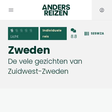
Anders Reizen
Open hoofdmenu
Individuele
SE5WZA
8.8
Licht
reis
Zweden
De vele gezichten van
Zuidwest-Zweden