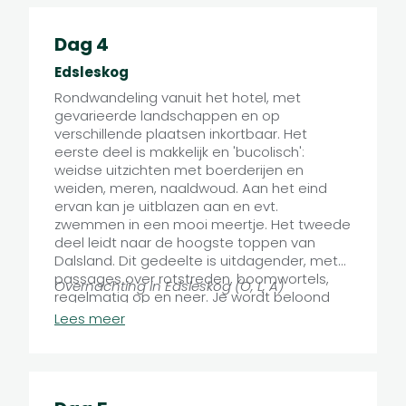
Dag 4
Edsleskog
Rondwandeling vanuit het hotel, met
gevarieerde landschappen en op
verschillende plaatsen inkortbaar. Het
eerste deel is makkelijk en 'bucolisch':
weidse uitzichten met boerderijen en
weiden, meren, naaldwoud. Aan het eind
ervan kan je uitblazen aan en evt.
zwemmen in een mooi meertje. Het tweede
deel leidt naar de hoogste toppen van
Dalsland. Dit gedeelte is uitdagender, met
passages over rotstreden, boomwortels,
Overnachting in Edsleskog (O, L, A)
regelmatig op en neer. Je wordt beloond
met enkele prachtige uitzichten, en staat
Lees meer
op de Baljåsen, met zijn 301 m de hoogste
top van Dalsland.
Tocht variërend van 12 tot 20 km.