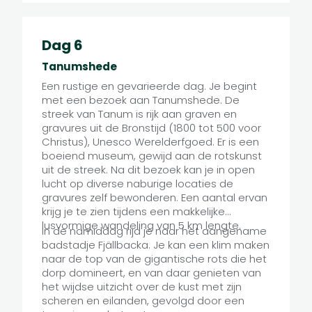
Dag 6
Tanumshede
Een rustige en gevarieerde dag. Je begint
met een bezoek aan Tanumshede. De
streek van Tanum is rijk aan graven en
gravures uit de Bronstijd (1800 tot 500 voor
Christus), Unesco Werelderfgoed. Er is een
boeiend museum, gewijd aan de rotskunst
uit de streek. Na dit bezoek kan je in open
lucht op diverse naburige locaties de
gravures zelf bewonderen. Een aantal ervan
krijg je te zien tijdens een makkelijke
lusvormige wandeling van 5 km lengte.
In de namiddag rijd je naar het aangename
badstadje Fjällbacka. Je kan een klim maken
naar de top van de gigantische rots die het
dorp domineert, en van daar genieten van
het wijdse uitzicht over de kust met zijn
scheren en eilanden, gevolgd door een