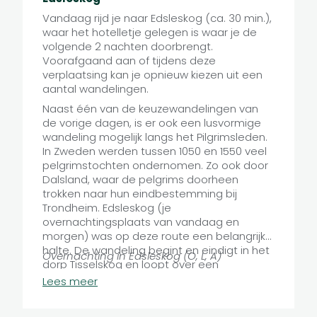
enkele meren en veengebied, over stille
Vandaag rijd je naar Edsleskog (ca. 30 min.),
wegen en paden, waaronder een stukje
waar het hotelletje gelegen is waar je de
van het Pilgrimsleden of Pelgrimspad (zie
volgende 2 nachten doorbrengt.
uitleg bij dag 3). Tocht van 13 km.
Voorafgaand aan of tijdens deze
verplaatsing kan je opnieuw kiezen uit een
aantal wandelingen.
Naast één van de keuzewandelingen van
de vorige dagen, is er ook een lusvormige
wandeling mogelijk langs het Pilgrimsleden.
In Zweden werden tussen 1050 en 1550 veel
pelgrimstochten ondernomen. Zo ook door
Dalsland, waar de pelgrims doorheen
trokken naar hun eindbestemming bij
Trondheim. Edsleskog (je
overnachtingsplaats van vandaag en
morgen) was op deze route een belangrijke
halte. De wandeling begint en eindigt in het
Overnachting in Edsleskog (O, L, A)
dorp Tisselskog en loopt over een
rotsplateau, langs meren en beken en door
Lees meer
ogenschijnlijk ongerept bos. Tocht van ca. 13
km.