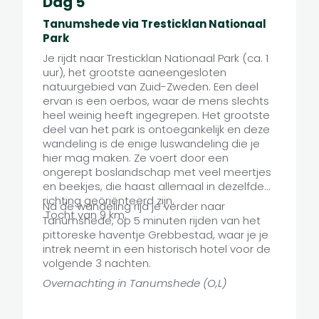
Dag 5
Tanumshede via Tresticklan Nationaal
Park
Je rijdt naar Tresticklan Nationaal Park (ca. 1
uur), het grootste aaneengesloten
natuurgebied van Zuid-Zweden. Een deel
ervan is een oerbos, waar de mens slechts
heel weinig heeft ingegrepen. Het grootste
deel van het park is ontoegankelijk en deze
wandeling is de enige luswandeling die je
hier mag maken. Ze voert door een
ongerept boslandschap met veel meertjes
en beekjes, die haast allemaal in dezelfde
richting geöriënteerd zijn.
Na de wandeling rijd je verder naar
Tocht van 9 km.
Tanumshede, op 5 minuten rijden van het
pittoreske haventje Grebbestad, waar je je
intrek neemt in een historisch hotel voor de
volgende 3 nachten.
Overnachting in Tanumshede (O,L)