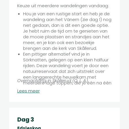
Keuze uit meerdere wandelingen vandaag:
Hou je van een rustige start en heb je de
wandeling aan het Vänern (zie dag 1) nog
niet gedaan, dan is dit een goede optie.
Je hebt ruim de tijd om te genieten van
de mooie plaatsen en strandjes aan het
meer, en je kan ook een bezoekje
brengen aan de kerk van Skållerud.
Een pittiger alternatief vind je in
Sörknatten, gelegen op een klein halfuur
rijden. Deze wandeling voert je door een
natuurreservaat dat zich uitstrekt over
een langgerechte heuvelkam met
Overnachting in Skållerud (O, L, A)
meerdere lage toppen, die je één na één
'bedwingt'. Tocht van ca. 14 km,
Lees meer
uitbreiding mogelijk tot 18 km.
Een derde optie voert je langs het
Pelgrimspad en het Dalslandskanaal. Dit
kanaal is een verbazingwekkend staaltje
van techniek uit de 19de eeuw, en
Dag 3
vandaag een toeristische attractie. Hier
Edsleskog
begint en eindigt de wandeling langs