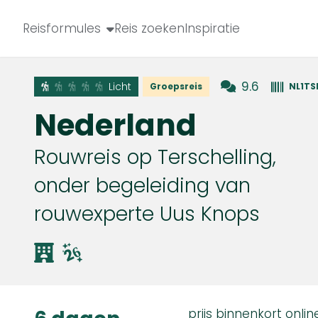
Reisformules
Reis zoeken
Inspiratie
9.6
Licht
Groepsreis
NL1TS
Nederland
Rouwreis op Terschelling,
onder begeleiding van
rouwexperte Uus Knops
prijs binnenkort onlin