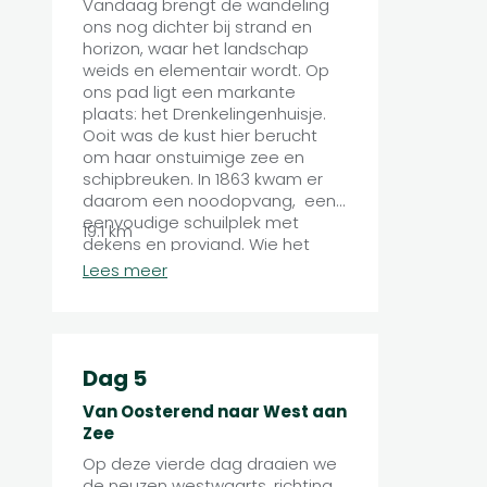
Vandaag brengt de wandeling
ons nog dichter bij strand en
horizon, waar het landschap
weids en elementair wordt. Op
ons pad ligt een markante
plaats: het Drenkelingenhuisje.
Ooit was de kust hier berucht
om haar onstuimige zee en
schipbreuken. In 1863 kwam er
daarom een noodopvang, een
eenvoudige schuilplek met
19.1 km
dekens en proviand. Wie het
strand bereikte na een ramp op
Lees meer
zee, kon hier een paar uur
beschutting vinden, tot de storm
ging liggen of de ochtend
aanbrak.
Dag 5
Van Oosterend naar West aan
Zee
Op deze vierde dag draaien we
de neuzen westwaarts, richting