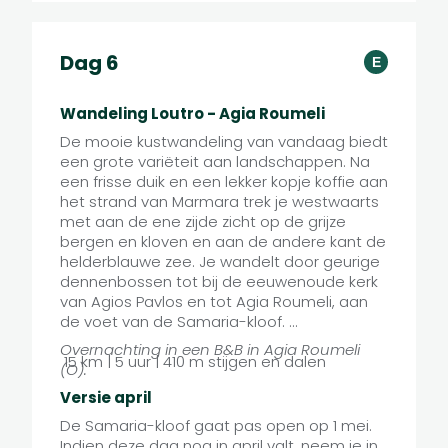
Dag 6
E
Wandeling Loutro - Agia Roumeli
De mooie kustwandeling van vandaag biedt
een grote variëteit aan landschappen. Na
een frisse duik en een lekker kopje koffie aan
het strand van Marmara trek je westwaarts
met aan de ene zijde zicht op de grijze
bergen en kloven en aan de andere kant de
helderblauwe zee. Je wandelt door geurige
dennenbossen tot bij de eeuwenoude kerk
van Agios Pavlos en tot Agia Roumeli, aan
de voet van de Samaria-kloof.
Overnachting in een B&B in Agia Roumeli
15 km | 5 uur | 410 m stijgen en dalen
(O).
Versie april
De Samaria-kloof gaat pas open op 1 mei.
Indien deze dag nog in april valt, neem je in