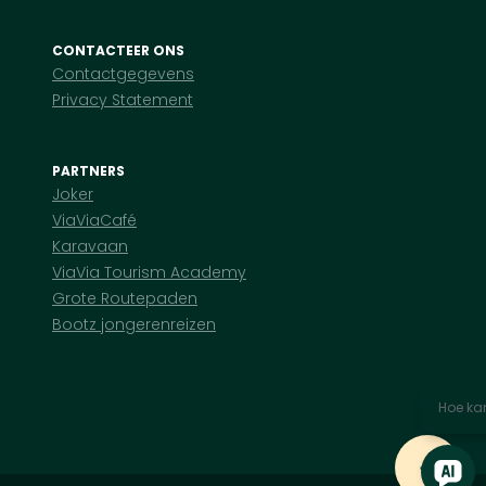
CONTACTEER ONS
Contactgegevens
Privacy Statement
PARTNERS
Joker
ViaViaCafé
Karavaan
ViaVia Tourism Academy
Grote Routepaden
Bootz jongerenreizen
Hoe kan