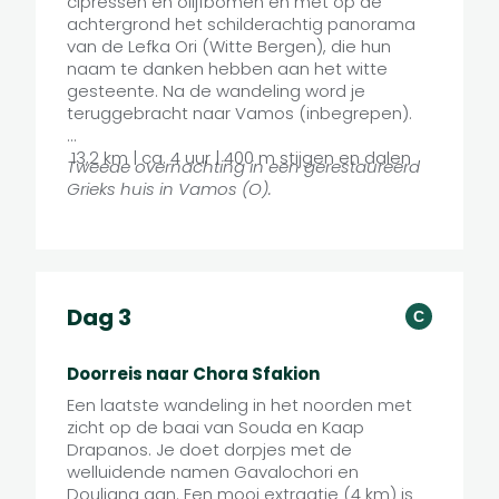
cipressen en olijfbomen en met op de
achtergrond het schilderachtig panorama
van de Lefka Ori (Witte Bergen), die hun
naam te danken hebben aan het witte
gesteente. Na de wandeling word je
teruggebracht naar Vamos (inbegrepen).
13,2 km | ca. 4 uur | 400 m stijgen en dalen
Tweede overnachting in een gerestaureerd
Grieks huis in Vamos (O).
Dag 3
C
Doorreis naar Chora Sfakion
Een laatste wandeling in het noorden met
zicht op de baai van Souda en Kaap
Drapanos. Je doet dorpjes met de
welluidende namen Gavalochori en
Douliana aan. Een mooi extraatje (4 km) is