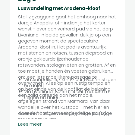
Luswandeling met Aradena-kloof
Steil zigzaggend gaat het omhoog naar het
dorpje Anapolis, of - indien je het korter
wenst - over een verhard pad via het dorp
Livaniana. In beide gevallen duik je op een
gegeven moment de spectaculaire
Aradena-kloof in. Het pad is avontuurlijk,
met stenen en rotsen, tussen dieprood en
oranje gekleurde ijzerhoudende
rotswanden, stalagmieten en grotten. Af en
toe moet je handen én voeten gebruiken
om een iets moeilijkere passage te
Via Anapolis: 15,7 km | 7 uur | 840 m stijgen
overwinnen. Alles op een rustig tempo en
en dalen;
op het einde van de kloof ligt de beloning:
Via Livaniana: 8,7 km | 4 uur | ca. 460 m
een zalig cafeetje aan het mooie,
stijgen en dalen.
afgelegen strand van Marmara. Van daar
wandel je over het kustpad - met hier en
daar een hoogtevreesgevoelige passage -
Tweede hotelovernachting in Loutro (O).
terug naar Loutro.
Lees meer
2 mogelijkheden: