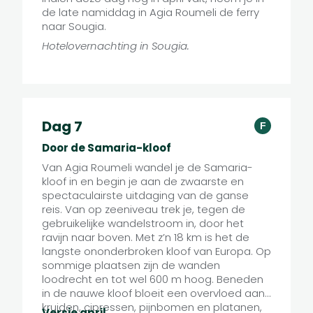
de late namiddag in Agia Roumeli de ferry
naar Sougia.
Hotelovernachting in Sougia.
Dag 7
F
Door de Samaria-kloof
Van Agia Roumeli wandel je de Samaria-
kloof in en begin je aan de zwaarste en
spectaculairste uitdaging van de ganse
reis. Van op zeeniveau trek je, tegen de
gebruikelijke wandelstroom in, door het
ravijn naar boven. Met z’n 18 km is het de
langste ononderbroken kloof van Europa. Op
sommige plaatsen zijn de wanden
loodrecht en tot wel 600 m hoog. Beneden
in de nauwe kloof bloeit een overvloed aan
kruiden, cipressen, pijnbomen en platanen,
Versie april