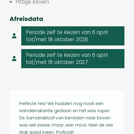
Pittige kloven
Afreisdata
Periode zelf te kiezen
van 6 april
tot/met 18 oktober 2026
Periode zelf te kiezen
van 6 april
tot/met 18 oktober 2027
Perfecte reis! We hadden nog nooit een
We hebbe
wandelvakantie gedaan en het was super.
uitdagen
De Samariakloof van beneden naar boven
Mia H.
was wel zwaar, maar zeer mooi. Heel de reis
stak goed ineen. Proficiat!