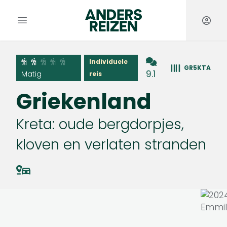
Anders Reizen
Open hoofdmenu
Individuele
GR5KTA
9.1
Matig
reis
Griekenland
Kreta: oude bergdorpjes,
kloven en verlaten stranden