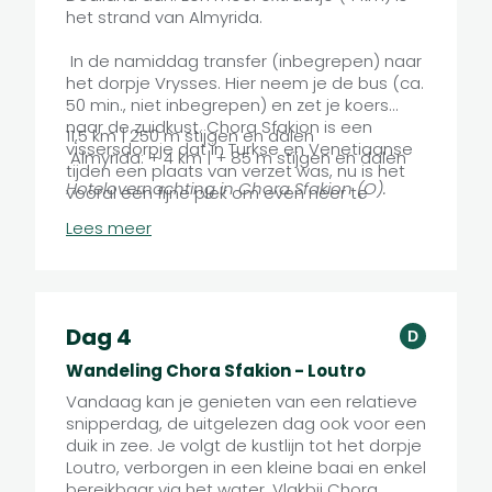
het strand van Almyrida.
In de namiddag transfer (inbegrepen) naar
het dorpje Vrysses. Hier neem je de bus (ca.
50 min., niet inbegrepen) en zet je koers
naar de zuidkust. Chora Sfakion is een
11,5 km | 250 m stijgen en dalen
vissersdorpje dat in Turkse en Venetiaanse
Almyrida: + 4 km | + 85 m stijgen en dalen
tijden een plaats van verzet was, nu is het
Hotelovernachting in Chora Sfakion (O).
vooral een fijne plek om even neer te
strijken. Je overnacht er in een hotelletje
Lees meer
vlakbij de pittoreske haven en het strand.
Dag 4
D
Wandeling Chora Sfakion - Loutro
Vandaag kan je genieten van een relatieve
snipperdag, de uitgelezen dag ook voor een
duik in zee. Je volgt de kustlijn tot het dorpje
Loutro, verborgen in een kleine baai en enkel
bereikbaar via het water. Vlakbij Chora