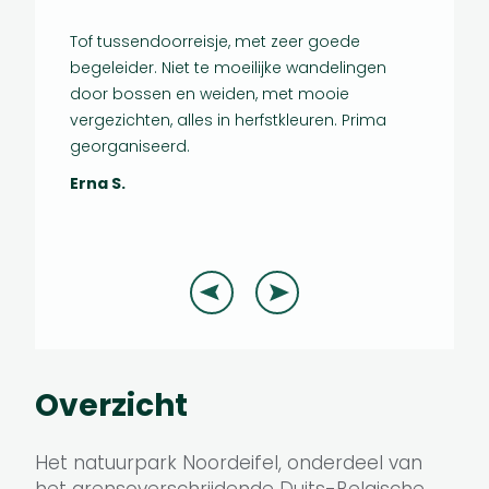
Tof tussendoorreisje, met zeer goede
Ergeren r
begeleider. Niet te moeilijke wandelingen
eeen gro
door bossen en weiden, met mooie
reis! All
vergezichten, alles in herfstkleuren. Prima
gezelsch
georganiseerd.
familial
reisleide
Erna S.
was!
Frie B.
Overzicht
Het natuurpark Noordeifel, onderdeel van