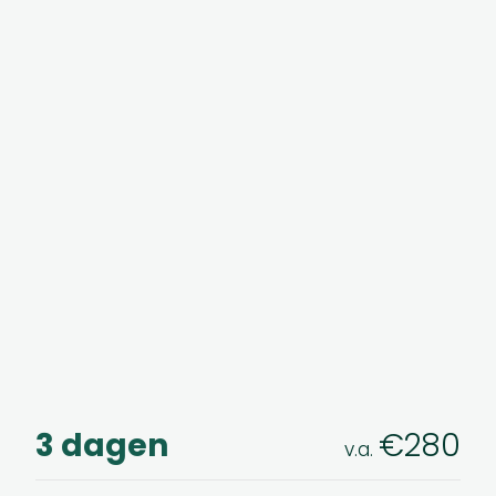
3 dagen
€280
v.a.