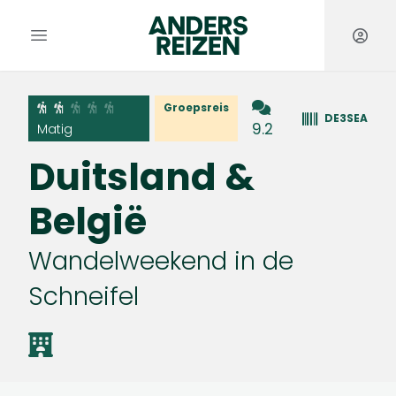
Anders Reizen
Open hoofdmenu
Groepsreis
DE3SEA
9.2
Matig
Duitsland &
België
Wandelweekend in de
Schneifel