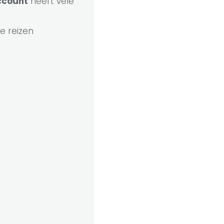
count
heeft vele
e reizen