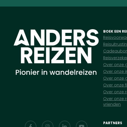
BOEK EEN RE
Reisvoorwa
Reisuitrusti
Cadeaubo
Reisverzeke
Over onze 
Over onze i
Over onze g
Over onze f
Over onze r
Over onze r
vrienden
PARTNERS