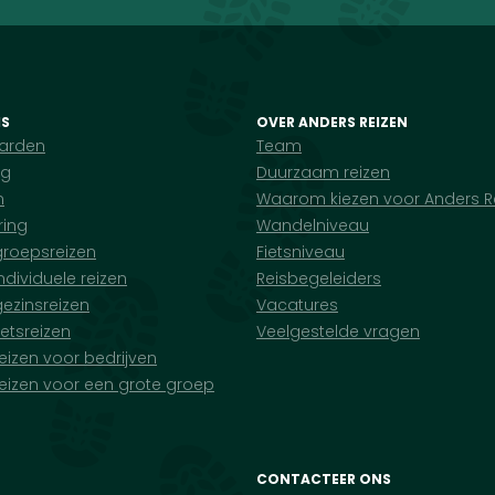
IS
OVER ANDERS REIZEN
arden
Team
ng
Duurzaam reizen
n
Waarom kiezen voor Anders R
ring
Wandelniveau
groepsreizen
Fietsniveau
ndividuele reizen
Reisbegeleiders
ezinsreizen
Vacatures
ietsreizen
Veelgestelde vragen
eizen voor bedrijven
eizen voor een grote groep
CONTACTEER ONS