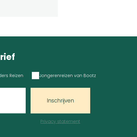
rief
ders Reizen
Jongerenreizen van Bootz
Inschrijven
Privacy statement