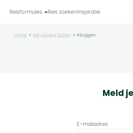
Reisformules
Reis zoeken
Inspiratie
Home
Mijn Anders Reizen
Inloggen
Meld j
E-mailadres