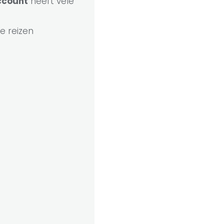
count
heeft vele
e reizen