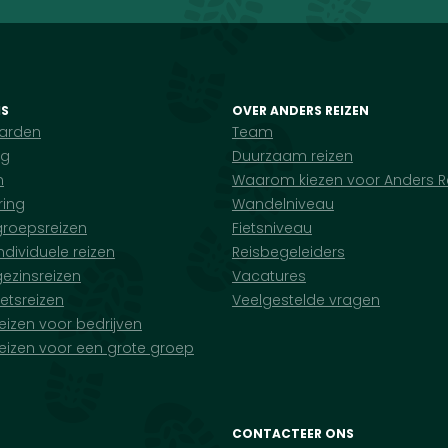
IS
OVER ANDERS REIZEN
arden
Team
ng
Duurzaam reizen
n
Waarom kiezen voor Anders R
ring
Wandelniveau
groepsreizen
Fietsniveau
ndividuele reizen
Reisbegeleiders
ezinsreizen
Vacatures
ietsreizen
Veelgestelde vragen
eizen voor bedrijven
eizen voor een grote groep
CONTACTEER ONS