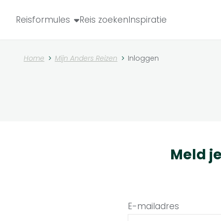
Reisformules
Reis zoeken
Inspiratie
Home
Mijn Anders Reizen
Inloggen
Meld j
E-mailadres