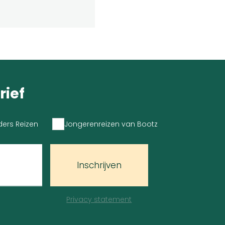
rief
ders Reizen
Jongerenreizen van Bootz
Inschrijven
Privacy statement