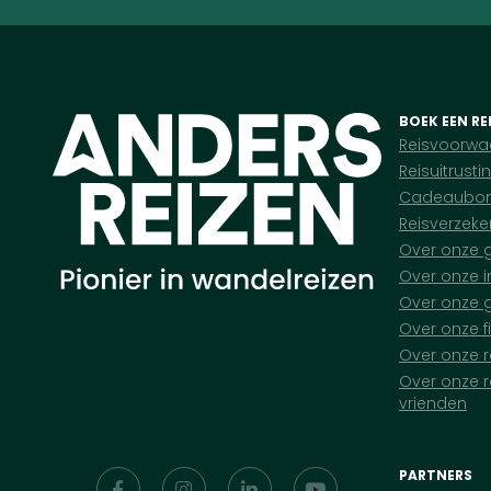
BOEK EEN RE
Reisvoorwa
Reisuitrusti
Cadeaubo
Reisverzeke
Over onze 
Over onze i
Over onze g
Over onze f
Over onze r
Over onze r
vrienden
PARTNERS