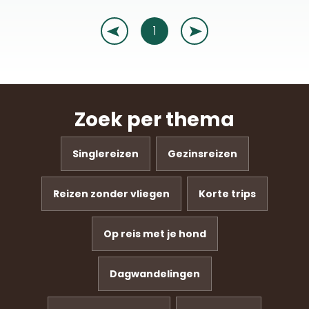
Hond toegelaten
Ter plaatse geen (huur)wagen nodig
1
Mogelijk zonder vliegen
Rugzak dragen
Rouwreis
Zoek per thema
Huttentocht
Singlereizen
Gezinsreizen
Zoekopdracht bewaren
Reizen zonder vliegen
Korte trips
Op reis met je hond
Dagwandelingen