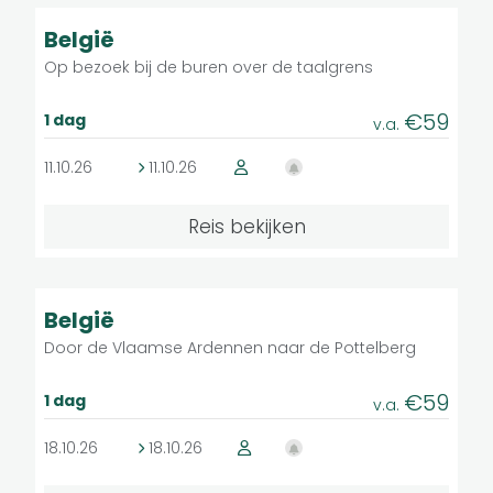
Licht
Groepsreis
België
Afrika
Op bezoek bij de buren over de taalgrens
Zuid-Amerika
€59
1 dag
v.a.
11.10.26
11.10.26
Wandelniveau
Reis bekijken
licht
Licht
matig
9.3
Groepsreis
België
middelzwaar
Door de Vlaamse Ardennen naar de Pottelberg
zwaar
zeer zwaar
€59
1 dag
v.a.
18.10.26
18.10.26
Fietsniveau