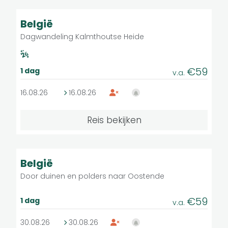
Licht
9.7
Groepsreis
België
Dagwandeling Kalmthoutse Heide
€59
1 dag
v.a.
16.08.26
16.08.26
1 - 1
Wandelreizen in groep
Reis bekijken
Licht
9.1
Groepsreis
België
Zoek je reis
Door duinen en polders naar Oostende
€59
1 dag
v.a.
30.08.26
30.08.26