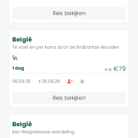
Reis bekijken
Reisformule
Wandelreizen in groep
Licht
Groepsreis
Individuele wandelreizen
België
Te voet en per kano door de Brabantse Wouden
Individuele fietsreizen
€79
1 dag
v.a.
Wij reizen als gezin
06.09.26
06.09.26
Kinderen reizen mee
Reis bekijken
Plaatsen
Licht
Met vrije plaatsen (groepsreizen)
Groepsreis
België
Afreis gegarandeerd (groepsreizen)
Een Wespelaarse wandeling