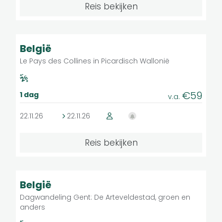
Reis bekijken
licht
matig
Licht
middelzwaar
Groepsreis
België
zwaar
Le Pays des Collines in Picardisch Wallonië
zeer zwaar
€59
1 dag
v.a.
Budget
22.11.26
22.11.26
Reis bekijken
€ 1
€ 300
Licht
Groepsreis
België
Aantal dagen
Dagwandeling Gent: De Arteveldestad, groen en
anders